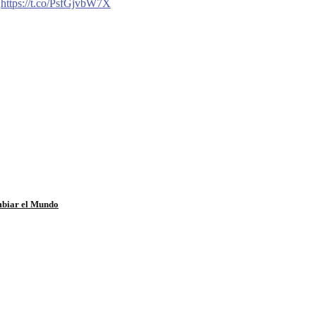
s
https://t.co/PsfGjvbW7X
mbiar el Mundo