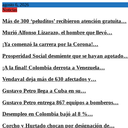
agosto 6, 2026
Noticias
Más de 300 ‘peluditos’ recibieron atención gratuita…
Murió Alfonso Lizarazo, el hombre que llevó…
¡Ya comenzó la carrera por la Corona!…
Prosperidad Social desmiente que se hayan agotado
¡A la final! Colombia derrota a Venezuela…
Vendaval deja más de 630 afectados y…
Gustavo Petro llega a Cuba en su…
Gustavo Petro entrega 867 equipos a bomberos…
Desempleo en Colombia bajó al 8 %…
Corcho y Hurtado chocan por designación de…