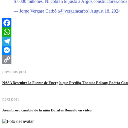
$7.000 millones. Ni cobran lo justo a Argos,constructores,otro
— Jorge Vergara Carbó (@jvergaracarbo)
August 18, 2024
Facebook
WhatsApp
Telegram
Messenger
Copy
previous post
Link
NASA Descubre la Fuente de Energía que Predijo Thomas Edison; Podría Ca
next post
Asombroso cambio de la niña Doralys Rómulo en video