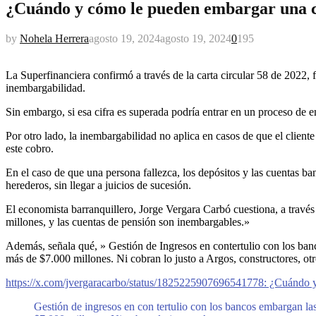
¿Cuándo y cómo le pueden embargar una c
by
Nohela Herrera
agosto 19, 2024
agosto 19, 2024
0
195
La Superfinanciera confirmó a través de la carta circular 58 de 2022
inembargabilidad.
Sin embargo, si esa cifra es superada podría entrar en un proceso de 
Por otro lado, la inembargabilidad no aplica en casos de que el client
este cobro.
En el caso de que una persona fallezca, los depósitos y las cuentas 
herederos, sin llegar a juicios de sucesión.
El economista barranquillero, Jorge Vergara Carbó cuestiona, a travé
millones, y las cuentas de pensión son inembargables.»
Además, señala qué, » Gestión de Ingresos en contertulio con los ban
más de $7.000 millones. Ni cobran lo justo a Argos, constructores, otr
https://x.com/jvergaracarbo/status/1825225907696541778
: ¿Cuándo 
Gestión de ingresos en con tertulio con los bancos embargan la