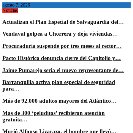
agosto 7, 2026
Noticias
Actualizan el Plan Especial de Salvaguardia del…
Vendaval golpea a Chorrera y deja viviendas…
Procuraduría suspende por tres meses al rector…
Pacto Histórico denuncia cierre del Capitolio y…
Jaime Pumarejo sería el nuevo representante de…
Barranquilla activa plan especial de seguridad
para…
Más de 92.000 adultos mayores del Atlántico…
Más de 300 ‘peluditos’ recibieron atención
gratuita…
Murió Alfonso Lizarazo, el hombre que llevó…