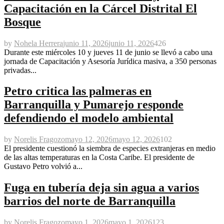
Capacitación en la Cárcel Distrital El
Bosque
by
Nohela Herrera
junio 11, 2026
junio 11, 2026
426
Durante este miércoles 10 y jueves 11 de junio se llevó a cabo una
jornada de Capacitación y Asesoría Jurídica masiva, a 350 personas
privadas...
Petro critica las palmeras en
Barranquilla y Pumarejo responde
defendiendo el modelo ambiental
by
Norelis Fragozo
mayo 12, 2026
mayo 12, 2026
102
El presidente cuestionó la siembra de especies extranjeras en medio
de las altas temperaturas en la Costa Caribe. El presidente de
Gustavo Petro volvió a...
Fuga en tubería deja sin agua a varios
barrios del norte de Barranquilla
by
Norelis Fragozo
mayo 1, 2026
mayo 1, 2026
123