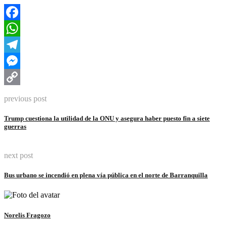
Facebook
WhatsApp
Telegram
Messenger
Copy
previous post
Link
Trump cuestiona la utilidad de la ONU y asegura haber puesto fin a siete
guerras
next post
Bus urbano se incendió en plena vía pública en el norte de Barranquilla
Norelis Fragozo