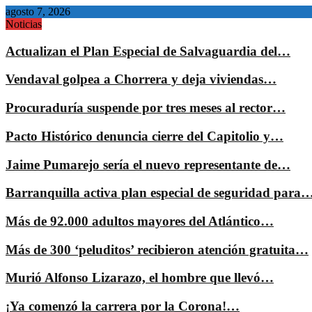
agosto 7, 2026
Noticias
Actualizan el Plan Especial de Salvaguardia del…
Vendaval golpea a Chorrera y deja viviendas…
Procuraduría suspende por tres meses al rector…
Pacto Histórico denuncia cierre del Capitolio y…
Jaime Pumarejo sería el nuevo representante de…
Barranquilla activa plan especial de seguridad para
Más de 92.000 adultos mayores del Atlántico…
Más de 300 ‘peluditos’ recibieron atención gratuita…
Murió Alfonso Lizarazo, el hombre que llevó…
¡Ya comenzó la carrera por la Corona!…