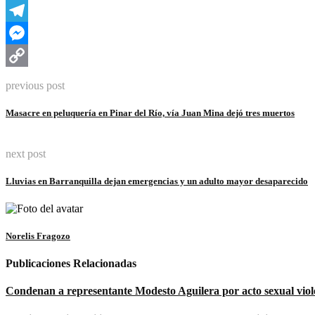
WhatsApp
Telegram
Messenger
Copy
previous post
Link
Masacre en peluquería en Pinar del Río, vía Juan Mina dejó tres muertos
next post
Lluvias en Barranquilla dejan emergencias y un adulto mayor desaparecido
Norelis Fragozo
Publicaciones Relacionadas
Condenan a representante Modesto Aguilera por acto sexual viol