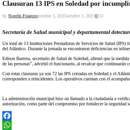
Clausuran 13 IPS en Soledad por incumpli
by
Norelis Fragozo
octubre 3, 2025
octubre 3, 2025
0
111
Secretaría de Salud municipal y departamental detectaro
Un total de 13 Instituciones Prestadoras de Servicios de Salud (IPS) 
del Atlántico. Durante la jornada se encontraron deficiencias en infra
Edison Barrera, secretario de Salud de Soledad, afirmó que la medida
de las personas”, advirtió el funcionario, al recalcar que continuarán 
Con estas clausuras ya son 72 las IPS cerradas en Soledad y el Atlánt
corresponden a reincidentes. Los operativos cuentan con el acompañam
La administración municipal hizo un llamado a la ciudadanía a verific
autorización, como parte del compromiso por fortalecer la seguridad sani
Facebook