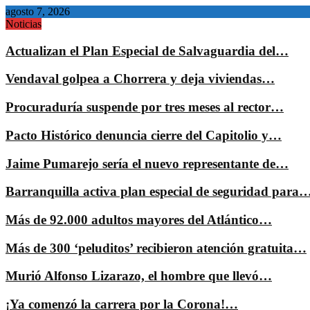
agosto 7, 2026
Noticias
Actualizan el Plan Especial de Salvaguardia del…
Vendaval golpea a Chorrera y deja viviendas…
Procuraduría suspende por tres meses al rector…
Pacto Histórico denuncia cierre del Capitolio y…
Jaime Pumarejo sería el nuevo representante de…
Barranquilla activa plan especial de seguridad para
Más de 92.000 adultos mayores del Atlántico…
Más de 300 ‘peluditos’ recibieron atención gratuita…
Murió Alfonso Lizarazo, el hombre que llevó…
¡Ya comenzó la carrera por la Corona!…