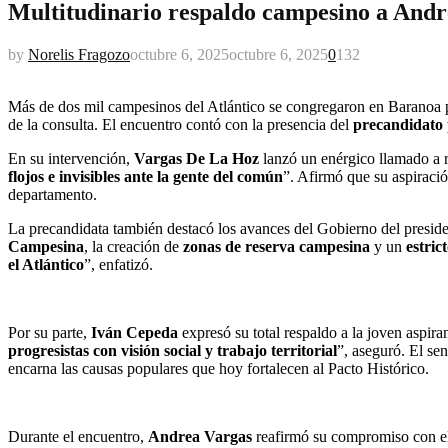
Multitudinario respaldo campesino a Andr
by
Norelis Fragozo
octubre 6, 2025
octubre 6, 2025
0
132
Más de dos mil campesinos del Atlántico se congregaron en Baranoa pa
de la consulta. El encuentro contó con la presencia del
precandidato 
En su intervención,
Vargas De La Hoz
lanzó un enérgico llamado a re
flojos e invisibles ante la gente del común
”. Afirmó que su aspiraci
departamento.
La precandidata también destacó los avances del Gobierno del presid
Campesina
, la creación de
zonas de reserva campesina
y un
estric
el Atlántico
”, enfatizó.
Por su parte,
Iván Cepeda
expresó su total respaldo a la joven aspira
progresistas con visión social y trabajo territorial
”, aseguró. El se
encarna las causas populares que hoy fortalecen al Pacto Histórico.
Durante el encuentro,
Andrea Vargas
reafirmó su compromiso con e