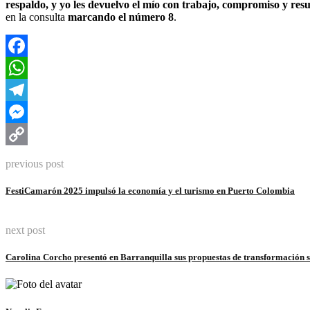
respaldo, y yo les devuelvo el mío con trabajo, compromiso y resu
en la consulta
marcando el número 8
.
Facebook
WhatsApp
Telegram
Messenger
Copy
previous post
Link
FestiCamarón 2025 impulsó la economía y el turismo en Puerto Colombia
next post
Carolina Corcho presentó en Barranquilla sus propuestas de transformación so