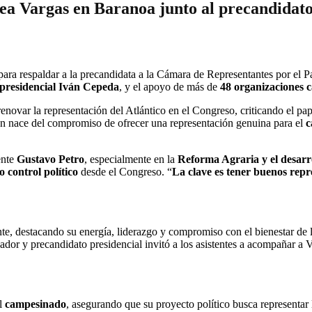
ea Vargas en Baranoa junto al precandidato
ra respaldar a la precandidata a la Cámara de Representantes por el P
presidencial Iván Cepeda
, y el apoyo de más de
48 organizaciones 
novar la representación del Atlántico en el Congreso, criticando el pape
ón nace del compromiso de ofrecer una representación genuina para el
c
ente
Gustavo Petro
, especialmente en la
Reforma Agraria y el desarro
to control político
desde el Congreso. “
La clave es tener buenos repr
nte, destacando su energía, liderazgo y compromiso con el bienestar de l
nador y precandidato presidencial invitó a los asistentes a acompañar a 
l
campesinado
, asegurando que su proyecto político busca representar