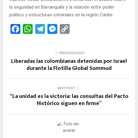
la seguridad en Barranquilla y la relación entre poder
político y estructuras criminales en la región Caribe.
F
W
T
M
C
a
h
el
es
o
ce
at
e
se
py
PREVIOUS POST
b
s
gr
n
Li
Liberadas las colombianas detenidas por Israel
o
A
a
g
n
durante la Flotilla Global Summud
o
p
m
er
k
k
p
NEXT POST
“La unidad es la victoria: las consultas del Pacto
Histórico siguen en firme”