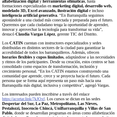
alfabetización digital
y
herramientas ofimáticas
, hasta
formaciones especializadas en
marketing digital, desarrollo web,
modelado 3D, Excel avanzado, ilustración digital
e incluso
inteligencia artificial generativa
. “En Barranquilla seguimos
apostándole a una ciudad más conectada y preparada para el futuro.
Queremos que cada ciudadano tenga la oportunidad de aprender,
innovar y aprovechar la tecnología para transformar su vida”,
destacó
Claudia Vargas López
, gerente TIC del Distrito.
Los
CATIN
cuentan con instructores especializados y sedes
distribuidas en distintos sectores de la ciudad para garantizar la
accesibilidad de todos los barranquilleros. Además, ofrecen
horarios flexibles y cupos limitados
, adaptándose a las necesidades
y ritmos de los participantes. Desde su creación, estos centros se han
consolidado como espacios de transformación, inclusión y
crecimiento personal. “En los CATIN estamos construyendo una
comunidad que aprende, crece y se proyecta hacia el futuro. Cada
persona que se forma aquí representa un paso más hacia una
Barranquilla más digital, inclusiva y competitiva”, agregó Vargas.
Los interesados pueden inscribirse a través del enlace
https://acortar.link/7kJOxf
. Los cursos se dictan en las sedes
Despertar del Sur, La Paz, Metropolitano, Las Nieves,
Pestalozzi, Inocencio Chincá, UniBarranquilla y Villas de San
Pablo
, donde se desarrollan programas en áreas como alfabetización