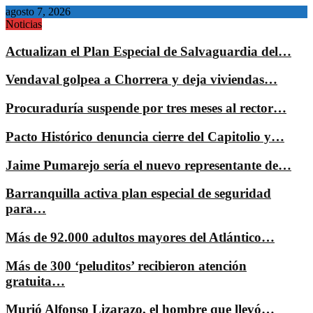
agosto 7, 2026
Noticias
Actualizan el Plan Especial de Salvaguardia del…
Vendaval golpea a Chorrera y deja viviendas…
Procuraduría suspende por tres meses al rector…
Pacto Histórico denuncia cierre del Capitolio y…
Jaime Pumarejo sería el nuevo representante de…
Barranquilla activa plan especial de seguridad
para…
Más de 92.000 adultos mayores del Atlántico…
Más de 300 ‘peluditos’ recibieron atención
gratuita…
Murió Alfonso Lizarazo, el hombre que llevó…