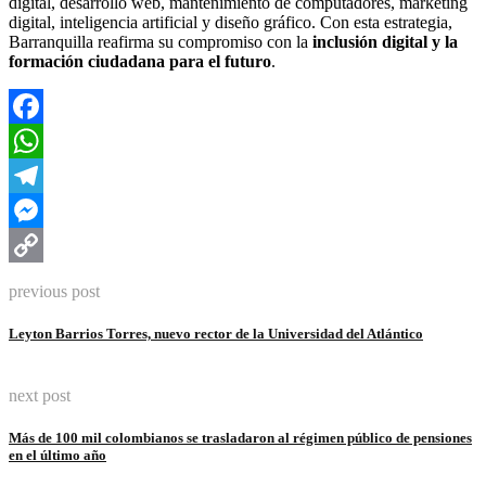
digital, desarrollo web, mantenimiento de computadores, marketing
digital, inteligencia artificial y diseño gráfico. Con esta estrategia,
Barranquilla reafirma su compromiso con la
inclusión digital y la
formación ciudadana para el futuro
.
Facebook
WhatsApp
Telegram
Messenger
Copy
previous post
Link
Leyton Barrios Torres, nuevo rector de la Universidad del Atlántico
next post
Más de 100 mil colombianos se trasladaron al régimen público de pensiones
en el último año