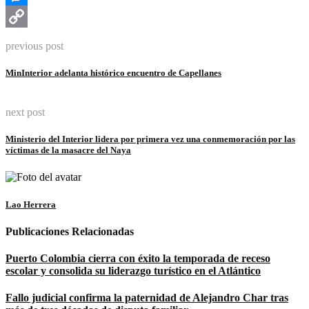
Messenger
Copy
previous post
Link
MinInterior adelanta histórico encuentro de Capellanes
next post
Ministerio del Interior lidera por primera vez una conmemoración por las
víctimas de la masacre del Naya
Lao Herrera
Publicaciones Relacionadas
Puerto Colombia cierra con éxito la temporada de receso
escolar y consolida su liderazgo turístico en el Atlántico
Fallo judicial confirma la paternidad de Alejandro Char tras