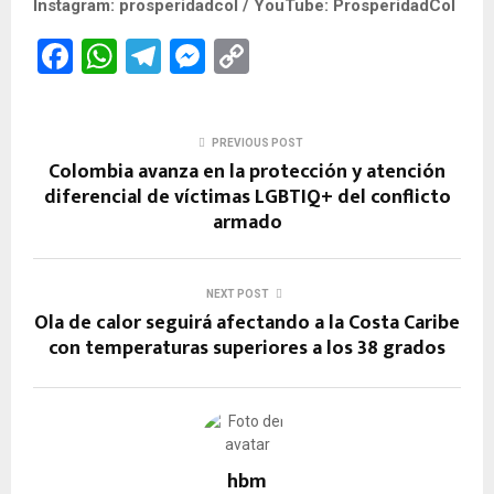
Instagram: prosperidadcol / YouTube: ProsperidadCol
F
W
T
M
C
a
h
el
es
o
ce
at
e
se
py
PREVIOUS POST
b
s
gr
n
Li
Colombia avanza en la protección y atención
o
A
a
g
n
diferencial de víctimas LGBTIQ+ del conflicto
armado
o
p
m
er
k
k
p
NEXT POST
Ola de calor seguirá afectando a la Costa Caribe
con temperaturas superiores a los 38 grados
hbm