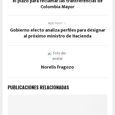
o
A
a
g
n
el plazo para reclamar las transferencias de
Colombia Mayor
o
p
m
er
k
k
p
NEXT POST
Gobierno electo analiza perfiles para designar
al próximo ministro de Hacienda
Norelis Fragozo
PUBLICACIONES RELACIONADAS