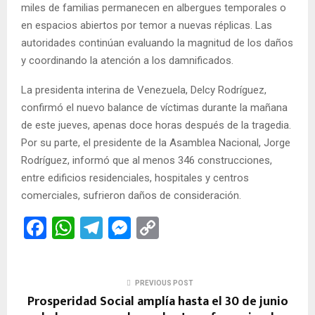
miles de familias permanecen en albergues temporales o
en espacios abiertos por temor a nuevas réplicas. Las
autoridades continúan evaluando la magnitud de los daños
y coordinando la atención a los damnificados.
La presidenta interina de Venezuela, Delcy Rodríguez,
confirmó el nuevo balance de víctimas durante la mañana
de este jueves, apenas doce horas después de la tragedia.
Por su parte, el presidente de la Asamblea Nacional, Jorge
Rodríguez, informó que al menos 346 construcciones,
entre edificios residenciales, hospitales y centros
comerciales, sufrieron daños de consideración.
F
W
T
M
C
a
h
el
es
o
ce
at
e
se
py
PREVIOUS POST
b
s
gr
n
Li
Prosperidad Social amplía hasta el 30 de junio