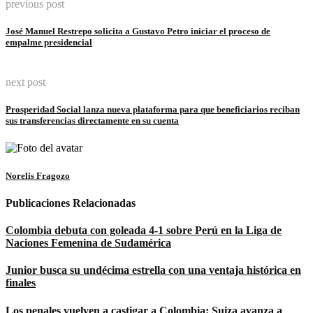
previous post
Link
José Manuel Restrepo solicita a Gustavo Petro iniciar el proceso de
empalme presidencial
next post
Prosperidad Social lanza nueva plataforma para que beneficiarios reciban
sus transferencias directamente en su cuenta
Norelis Fragozo
Publicaciones Relacionadas
Colombia debuta con goleada 4-1 sobre Perú en la Liga de
Naciones Femenina de Sudamérica
Junior busca su undécima estrella con una ventaja histórica en
finales
Los penales vuelven a castigar a Colombia: Suiza avanza a