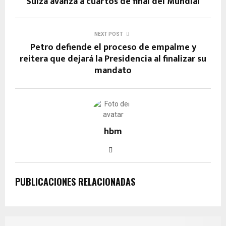
o
A
a
g
n
Suiza avanza a cuartos de final del Mundial
o
p
m
er
k
k
p
NEXT POST
Petro defiende el proceso de empalme y
reitera que dejará la Presidencia al finalizar su
mandato
hbm
PUBLICACIONES RELACIONADAS