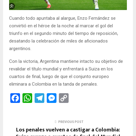
Cuando todo apuntaba al alargue, Enzo Fernández se
convirtió en el héroe de la noche al marcar el gol del
triunfo en el segundo minuto del tiempo de reposición,
desatando la celebración de miles de aficionados
argentinos.
Con la victoria, Argentina mantiene intacto su objetivo de
revalidar el título mundial y enfrentará a Suiza en los
cuartos de final, luego de que el conjunto europeo
eliminara a Colombia en la tanda de penales.
F
W
T
M
C
a
h
el
es
o
ce
at
e
se
py
PREVIOUS POST
b
s
gr
n
Li
Los penales vuelven a castigar a Colombia: