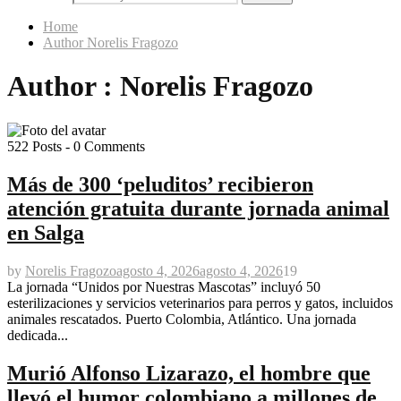
Home
Author
Norelis Fragozo
Author :
Norelis Fragozo
522 Posts
-
0 Comments
Más de 300 ‘peluditos’ recibieron
atención gratuita durante jornada animal
en Salga
by
Norelis Fragozo
agosto 4, 2026
agosto 4, 2026
19
La jornada “Unidos por Nuestras Mascotas” incluyó 50
esterilizaciones y servicios veterinarios para perros y gatos, incluidos
animales rescatados. Puerto Colombia, Atlántico. Una jornada
dedicada...
Murió Alfonso Lizarazo, el hombre que
llevó el humor colombiano a millones de