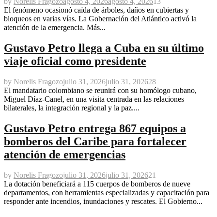
by
Norelis Fragozo
agosto 4, 2026
agosto 4, 2026
13
El fenómeno ocasionó caída de árboles, daños en cubiertas y
bloqueos en varias vías. La Gobernación del Atlántico activó la
atención de la emergencia. Más...
Gustavo Petro llega a Cuba en su último
viaje oficial como presidente
by
Norelis Fragozo
julio 31, 2026
julio 31, 2026
28
El mandatario colombiano se reunirá con su homólogo cubano,
Miguel Díaz-Canel, en una visita centrada en las relaciones
bilaterales, la integración regional y la paz....
Gustavo Petro entrega 867 equipos a
bomberos del Caribe para fortalecer
atención de emergencias
by
Norelis Fragozo
julio 31, 2026
julio 31, 2026
21
La dotación beneficiará a 115 cuerpos de bomberos de nueve
departamentos, con herramientas especializadas y capacitación para
responder ante incendios, inundaciones y rescates. El Gobierno...