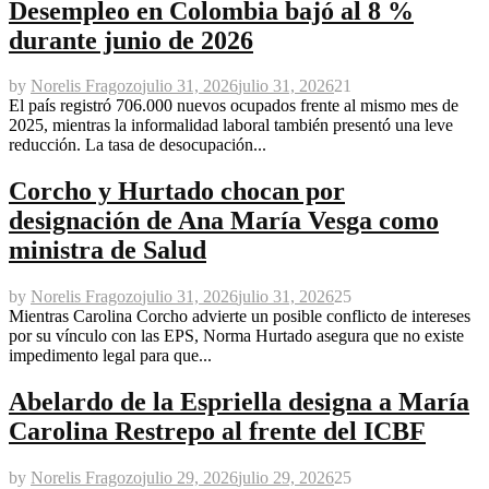
Desempleo en Colombia bajó al 8 %
durante junio de 2026
by
Norelis Fragozo
julio 31, 2026
julio 31, 2026
21
El país registró 706.000 nuevos ocupados frente al mismo mes de
2025, mientras la informalidad laboral también presentó una leve
reducción. La tasa de desocupación...
Corcho y Hurtado chocan por
designación de Ana María Vesga como
ministra de Salud
by
Norelis Fragozo
julio 31, 2026
julio 31, 2026
25
Mientras Carolina Corcho advierte un posible conflicto de intereses
por su vínculo con las EPS, Norma Hurtado asegura que no existe
impedimento legal para que...
Abelardo de la Espriella designa a María
Carolina Restrepo al frente del ICBF
by
Norelis Fragozo
julio 29, 2026
julio 29, 2026
25