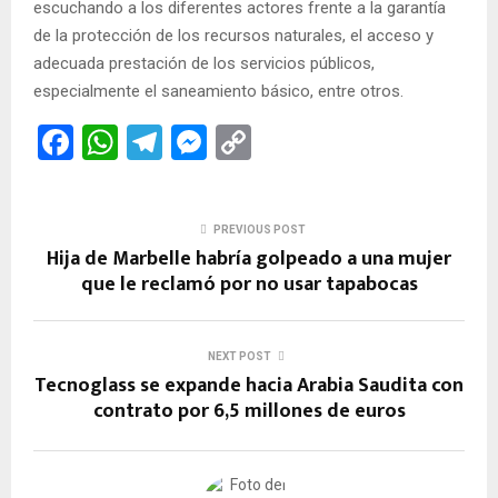
escuchando a los diferentes actores frente a la garantía
de la protección de los recursos naturales, el acceso y
adecuada prestación de los servicios públicos,
especialmente el saneamiento básico, entre otros.
F
W
T
M
C
a
h
el
es
o
ce
at
e
se
py
PREVIOUS POST
b
s
gr
n
Li
Hija de Marbelle habría golpeado a una mujer
o
A
a
g
n
que le reclamó por no usar tapabocas
o
p
m
er
k
k
p
NEXT POST
Tecnoglass se expande hacia Arabia Saudita con
contrato por 6,5 millones de euros