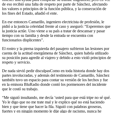
de eso recibió una falta de respeto por parte de Sánchez, afectando
los valores o principios de la función pública, y la consecución de
los fines del Estado, añadió el ente.
En ese entonces Camarillo, ingeniero electricista de profesión, le
pidió a la justicia celeridad frente al caso y aseguró: “Esperemos que
la justicia actúe. Uno viene a su país a tratar de descansar y pasar
tiempo con su familia y desde la entrada se encuentra con
funcionarios displicentes”.
El rostro y la pierna izquierda del pasajero sufrieron las lesiones por
cuenta de la actitud energúmena de Sánchez, quien habría utilizado
su posición para agredir al viajero y debido a esto violó principios de
respeto y servicio.
De nada sirvió pedir disculpasComo en toda historia donde hay dos
partes involucradas, y además del testimonio de Camarillo, Sánchez
también tuvo un espacio para contar su versión de los hechos y fue
en la emisora BluRadio donde contó los pormenores del incidente
que le costó su trabajo.
“Me siguió insultando, me decía ‘usted para que está tripe no sé qué.
Yo le digo que no me trate mal y le explico qué no está haciendo
bien y que tiene que hacer la fila. Siguió con palabras groseras,
fuertes y en ningún momento le dije algo de racismo, nunca he