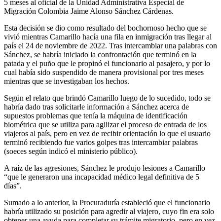
5 meses al oficial de la Unidad Administrativa Especial de
Migración Colombia Jaime Alonso Sánchez Cárdenas.
Esta decisión se dio como resultado del bochornoso hecho que se
vivió mientras Camarillo hacía una fila en inmigración tras llegar al
país el 24 de noviembre de 2022. Tras intercambiar una palabras con
Sánchez, se habría iniciado la confrontación que terminó en la
patada y el puño que le propinó el funcionario al pasajero, y por lo
cual había sido suspendido de manera provisional por tres meses
mientras que se investigaban los hechos.
Según el relato que brindó Camarillo luego de lo sucedido, todo se
habría dado tras solicitarle información a Sánchez acerca de
supuestos problemas que tenía la máquina de identificación
biométrica que se utiliza para agilizar el proceso de entrada de los
viajeros al país, pero en vez de recibir orientación lo que el usuario
terminó recibiendo fue varios golpes tras intercambiar palabras
(soeces según indicó el ministerio público).
A raíz de las agresiones, Sánchez le produjo lesiones a Camarillo
“que le generaron una incapacidad médico legal definitiva de 5
días”.
Sumado a lo anterior, la Procuraduría estableció que el funcionario
habría utilizado su posición para agredir al viajero, cuyo fin era solo
obtener una ayuda para completar su trámite migratorio, pero en vez