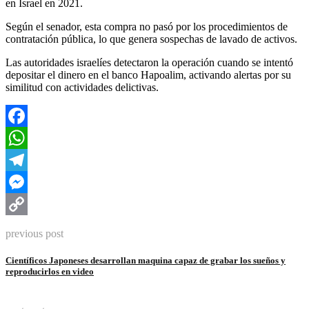
en Israel en 2021.
Según el senador, esta compra no pasó por los procedimientos de
contratación pública, lo que genera sospechas de lavado de activos.
Las autoridades israelíes detectaron la operación cuando se intentó
depositar el dinero en el banco Hapoalim, activando alertas por su
similitud con actividades delictivas.
Facebook
WhatsApp
Telegram
Messenger
Copy
previous post
Link
Científicos Japoneses desarrollan maquina capaz de grabar los sueños y
reproducirlos en video