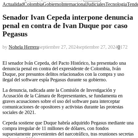
Actualidad
Colombia
Gobierno
Internacional
Judiciales
Tecnologia
Tend
Senador Ivan Cepeda interpone denuncia
penal en contra de Ivan Duque por caso
Pegasus
by
Nohela Herrera
septiembre 27, 2024
septiembre 27, 2024
0
172
El senador Iván Cepeda, del Pacto Histórico, ha presentado una
denuncia penal en contra del expresidente de Colombia, Iván
Duque, por presuntos delitos relacionados con la compra y uso
ilegal del software espía Pegasus durante su gobierno.
La denuncia, radicada ante la Comisión de Investigación y
Acusación de la Cámara de Representantes, se fundamenta en
graves acusaciones sobre el uso del software para interceptar
comunicaciones de opositores y activistas durante las protestas
sociales de 2021.
Cepeda sostiene que Duque habría adquirido Pegasus mediante una
compra irregular de 11 millones de dólares, con fondos
supuestamente provenientes del narcotráfico, tras reuniones secretas