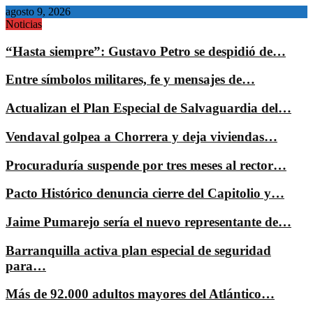
agosto 9, 2026
Noticias
“Hasta siempre”: Gustavo Petro se despidió de…
Entre símbolos militares, fe y mensajes de…
Actualizan el Plan Especial de Salvaguardia del…
Vendaval golpea a Chorrera y deja viviendas…
Procuraduría suspende por tres meses al rector…
Pacto Histórico denuncia cierre del Capitolio y…
Jaime Pumarejo sería el nuevo representante de…
Barranquilla activa plan especial de seguridad
para…
Más de 92.000 adultos mayores del Atlántico…