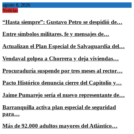
agosto 8, 2026
Noticias
“Hasta siempre”: Gustavo Petro se despidió de…
Entre símbolos militares, fe y mensajes de…
Actualizan el Plan Especial de Salvaguardia del…
Vendaval golpea a Chorrera y deja viviendas…
Procuraduría suspende por tres meses al rector…
Pacto Histórico denuncia cierre del Capitolio y…
Jaime Pumarejo sería el nuevo representante de…
Barranquilla activa plan especial de seguridad
para…
Más de 92.000 adultos mayores del Atlántico…