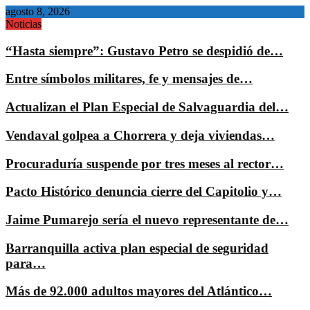
agosto 8, 2026
Noticias
“Hasta siempre”: Gustavo Petro se despidió de…
Entre símbolos militares, fe y mensajes de…
Actualizan el Plan Especial de Salvaguardia del…
Vendaval golpea a Chorrera y deja viviendas…
Procuraduría suspende por tres meses al rector…
Pacto Histórico denuncia cierre del Capitolio y…
Jaime Pumarejo sería el nuevo representante de…
Barranquilla activa plan especial de seguridad
para…
Más de 92.000 adultos mayores del Atlántico…