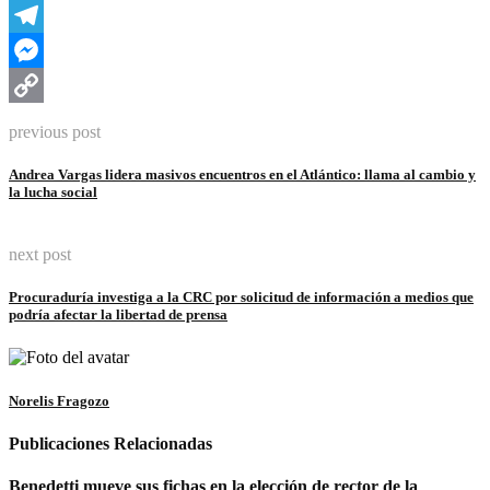
WhatsApp
Telegram
Messenger
Copy
previous post
Link
Andrea Vargas lidera masivos encuentros en el Atlántico: llama al cambio y
la lucha social
next post
Procuraduría investiga a la CRC por solicitud de información a medios que
podría afectar la libertad de prensa
Norelis Fragozo
Publicaciones Relacionadas
Benedetti mueve sus fichas en la elección de rector de la