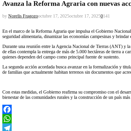
Avanza la Reforma Agraria con nuevas acci
by
Norelis Fragozo
octubre 17, 2025
octubre 17, 2025
0
141
En el marco de la Reforma Agraria que impulsa el Gobierno Nacional, s
seguridad alimentaria, dinamizar las economías campesinas y brindar e
Durante una reunión entre la Agencia Nacional de Tierras (ANT) y la 
de ellas contempla la entrega de más de 5.000 hectáreas de tierra a c
quienes dependen del campo como principal fuente de sustento.
La segunda acción acordada busca avanzar en la formalización y titula
de familias que actualmente habitan terrenos sin documentos que acred
Con estas medidas, el Gobierno reafirma su compromiso con el desarr
bienestar de las comunidades rurales y la construcción de un país más 
Facebook
WhatsApp