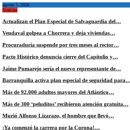
agosto 7, 2026
Noticias
Actualizan el Plan Especial de Salvaguardia del…
Vendaval golpea a Chorrera y deja viviendas…
Procuraduría suspende por tres meses al rector…
Pacto Histórico denuncia cierre del Capitolio y…
Jaime Pumarejo sería el nuevo representante de…
Barranquilla activa plan especial de seguridad para
Más de 92.000 adultos mayores del Atlántico…
Más de 300 ‘peluditos’ recibieron atención gratuita…
Murió Alfonso Lizarazo, el hombre que llevó…
¡Ya comenzó la carrera por la Corona!…