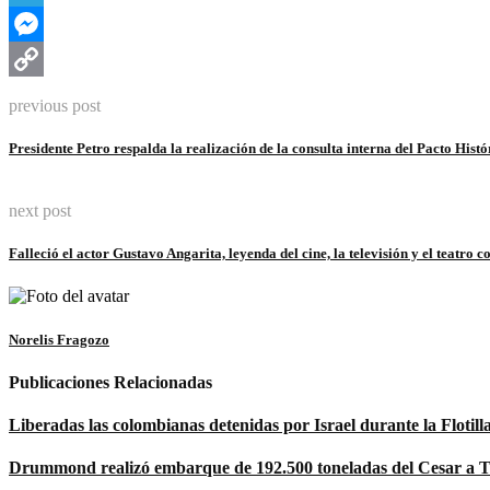
Telegram
Messenger
Copy
previous post
Link
Presidente Petro respalda la realización de la consulta interna del Pacto Histó
next post
Falleció el actor Gustavo Angarita, leyenda del cine, la televisión y el teatro 
Norelis Fragozo
Publicaciones Relacionadas
Liberadas las colombianas detenidas por Israel durante la Floti
Drummond realizó embarque de 192.500 toneladas del Cesar a T