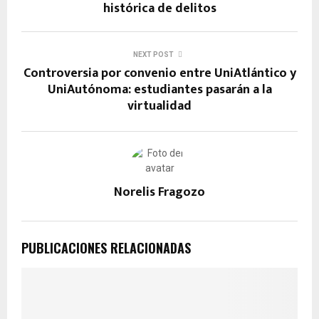
o
A
a
g
n
histórica de delitos
o
p
m
er
k
k
p
NEXT POST
Controversia por convenio entre UniAtlántico y
UniAutónoma: estudiantes pasarán a la
virtualidad
Norelis Fragozo
PUBLICACIONES RELACIONADAS