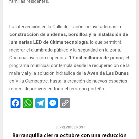
familias residentes.
La intervención en la Calle del Tacón incluye además la
construcción de andenes, bordillos y la instalación de
luminarias LED de última tecnología
, lo que permitirá
mejorar el alumbrado público y la seguridad en la zona.
Con una inversión superior a
17 mil millones de pesos
, el
programa municipal contempla desde la recuperación de la
malla vial y la solución hidráulica de la
Avenida Las Dunas
en Villa Campestre, hasta la creación de nuevos espacios
recreo-deportivos en todo el territorio porteño.
F
W
T
M
C
a
h
el
es
o
ce
at
e
se
py
PREVIOUS POST
b
s
gr
n
Li
Barranquilla cierra octubre con una reducción