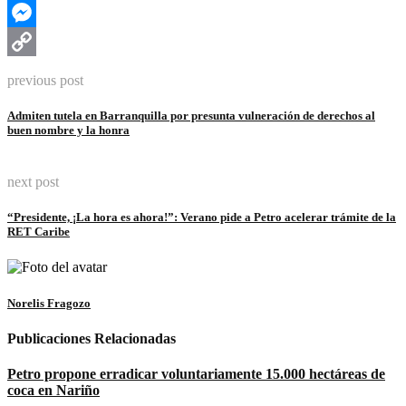
Telegram
Messenger
Copy
previous post
Link
Admiten tutela en Barranquilla por presunta vulneración de derechos al
buen nombre y la honra
next post
“Presidente, ¡La hora es ahora!”: Verano pide a Petro acelerar trámite de la
RET Caribe
Norelis Fragozo
Publicaciones Relacionadas
Petro propone erradicar voluntariamente 15.000 hectáreas de
coca en Nariño