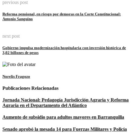
previous post
Link
Reforma pensional, en riesgo por demoras en la Corte Constitucional:
Antonio Sanguino
next post
Gobierno impulsa modernización hospitalaria con inversión histórica de
3,02 billones de pesos
Norelis Fragozo
Publicaciones Relacionadas
Jornada Nacional: Pedagogía Jurisdicción Agraria y Reforma
Agraria en el Departamento del Atlántico
Aumento de subsidio para adultos mayores en Barranquilla
Senado aprobó la mesada 14 para Fuerzas Militares y Policía