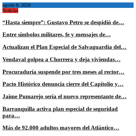
agosto 8, 2026
Noticias
“Hasta siempre”: Gustavo Petro se despidió de…
Entre símbolos militares, fe y mensajes de…
Actualizan el Plan Especial de Salvaguardia del…
Vendaval golpea a Chorrera y deja viviendas…
Procuraduría suspende por tres meses al rector…
Pacto Histórico denuncia cierre del Capitolio y…
Jaime Pumarejo sería el nuevo representante de…
Barranquilla activa plan especial de seguridad
para…
Más de 92.000 adultos mayores del Atlántico…