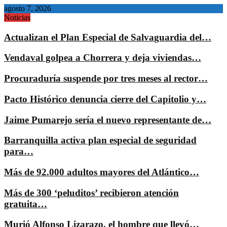
agosto 7, 2026
Noticias
Actualizan el Plan Especial de Salvaguardia del…
Vendaval golpea a Chorrera y deja viviendas…
Procuraduría suspende por tres meses al rector…
Pacto Histórico denuncia cierre del Capitolio y…
Jaime Pumarejo sería el nuevo representante de…
Barranquilla activa plan especial de seguridad
para…
Más de 92.000 adultos mayores del Atlántico…
Más de 300 ‘peluditos’ recibieron atención
gratuita…
Murió Alfonso Lizarazo, el hombre que llevó…