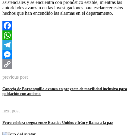
asistenciales y se encuentra con pronóstico estable, mientras las
autoridades avanzan en las investigaciones para esclarecer estos
hechos que han encendido las alarmas en el departamento.
Facebook
WhatsApp
Telegram
Messenger
Copy
previous post
Link
Concejo de Barranquilla avanza en proyecto de movilidad inclusiva para
población con autismo
next post
Petro celebra tregua entre Estados Unidos e Irán y llama a la paz