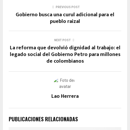
ce
at
e
se
py
PREVIOUS POST
b
s
gr
n
Li
Gobierno busca una curul adicional para el
o
A
a
g
n
pueblo raizal
o
p
m
er
k
k
p
NEXT POST
La reforma que devolvió dignidad al trabajo: el
legado social del Gobierno Petro para millones
de colombianos
Lao Herrera
PUBLICACIONES RELACIONADAS