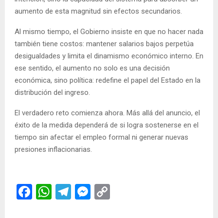
aumento de esta magnitud sin efectos secundarios.
Al mismo tiempo, el Gobierno insiste en que no hacer nada
también tiene costos: mantener salarios bajos perpetúa
desigualdades y limita el dinamismo económico interno. En
ese sentido, el aumento no solo es una decisión
económica, sino política: redefine el papel del Estado en la
distribución del ingreso.
El verdadero reto comienza ahora. Más allá del anuncio, el
éxito de la medida dependerá de si logra sostenerse en el
tiempo sin afectar el empleo formal ni generar nuevas
presiones inflacionarias.
F
W
T
M
C
a
h
el
es
o