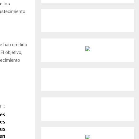
e los
bastecimiento
se han emitido
l objetivo,
tecimiento
T
res
res
sus
en