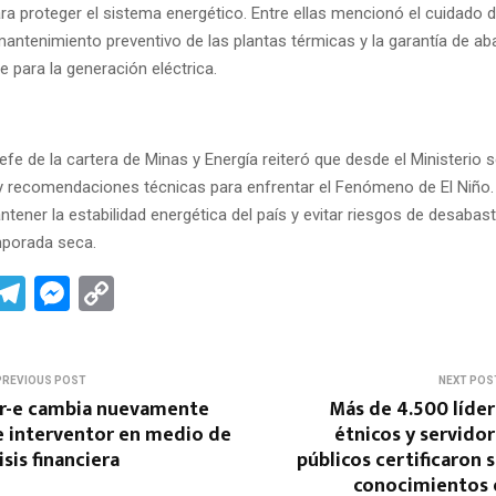
ra proteger el sistema energético. Entre ellas mencionó el cuidado d
mantenimiento preventivo de las plantas térmicas y la garantía de a
 para la generación eléctrica.
efe de la cartera de Minas y Energía reiteró que desde el Ministerio 
y recomendaciones técnicas para enfrentar el Fenómeno de El Niño. E
ntener la estabilidad energética del país y evitar riesgos de desabas
mporada seca.
W
T
M
C
el
es
o
t
e
se
py
PREVIOUS POST
NEXT POS
gr
n
Li
ir-e cambia nuevamente
Más de 4.500 líde
A
a
g
n
e interventor en medio de
étnicos y servido
isis financiera
públicos certificaron 
m
er
k
conocimientos 