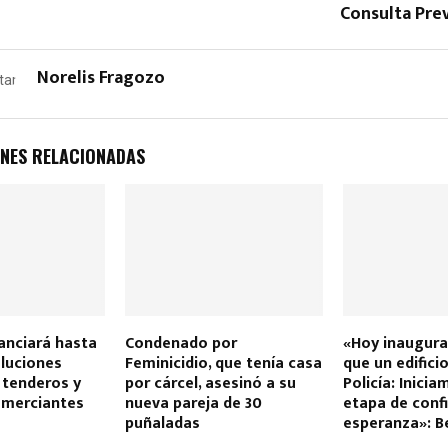
Consulta Pre
Norelis Fragozo
NES RELACIONADAS
anciará hasta
Condenado por
«Hoy inaugur
luciones
Feminicidio, que tenía casa
que un edificio
 tenderos y
por cárcel, asesinó a su
Policía: Inici
merciantes
nueva pareja de 30
etapa de conf
puñaladas
esperanza»: B