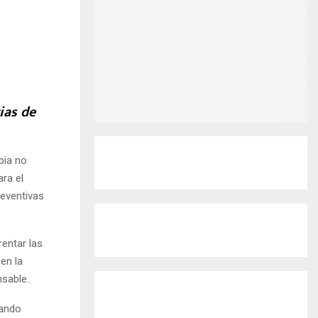
ias de
bia no
ra el
reventivas
entar las
en la
sable.
tando