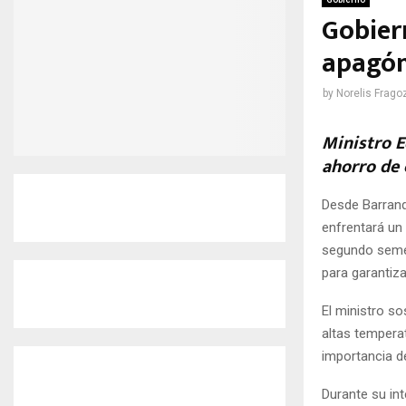
Gobier
apagón
by
Norelis Frago
Ministro E
ahorro de 
Desde Barranq
enfrentará un
segundo semes
para garantiza
El ministro s
altas temperat
importancia d
Durante su in