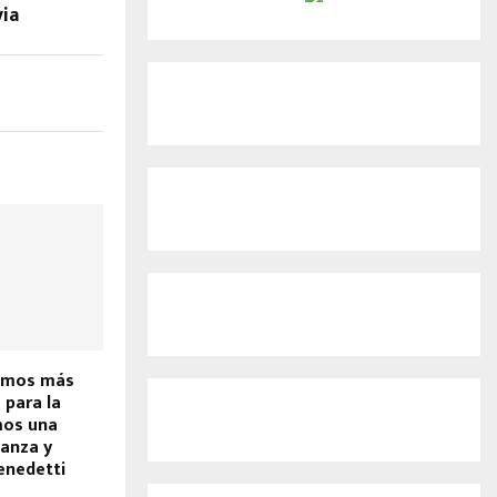
via
amos más
 para la
amos una
ianza y
enedetti