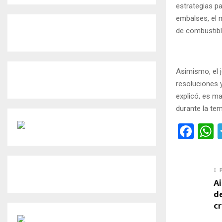
estrategias pa
embalses, el 
de combustible
Asimismo, el j
resoluciones 
explicó, es ma
durante la te
F
a
h
ce
a
b
s
A
o
d
cr
o
p