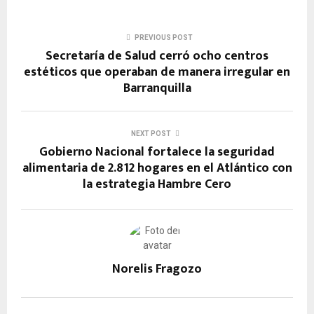
a
h
el
es
o
ce
at
e
se
py
PREVIOUS POST
b
s
gr
n
Li
Secretaría de Salud cerró ocho centros
o
A
a
g
n
estéticos que operaban de manera irregular en
Barranquilla
o
p
m
er
k
k
p
NEXT POST
Gobierno Nacional fortalece la seguridad
alimentaria de 2.812 hogares en el Atlántico con
la estrategia Hambre Cero
Norelis Fragozo