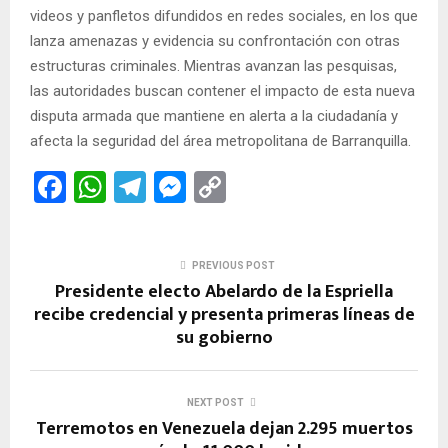
videos y panfletos difundidos en redes sociales, en los que
lanza amenazas y evidencia su confrontación con otras
estructuras criminales. Mientras avanzan las pesquisas,
las autoridades buscan contener el impacto de esta nueva
disputa armada que mantiene en alerta a la ciudadanía y
afecta la seguridad del área metropolitana de Barranquilla.
F
W
T
M
C
a
h
el
es
o
ce
at
e
se
py
PREVIOUS POST
b
s
gr
n
Li
Presidente electo Abelardo de la Espriella
o
A
a
g
n
recibe credencial y presenta primeras líneas de
su gobierno
o
p
m
er
k
k
p
NEXT POST
Terremotos en Venezuela dejan 2.295 muertos