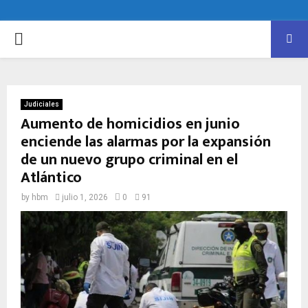
PRIMARY
MENU
Judiciales
Aumento de homicidios en junio
enciende las alarmas por la expansión
de un nuevo grupo criminal en el
Atlántico
by
hbm
julio 1, 2026
0
91