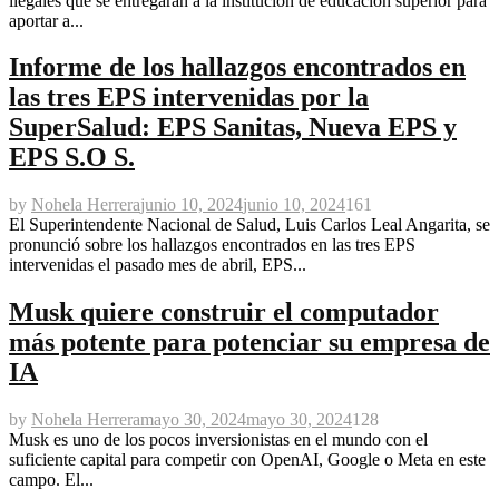
ilegales que se entregarán a la institución de educación superior para
aportar a...
Informe de los hallazgos encontrados en
las tres EPS intervenidas por la
SuperSalud: EPS Sanitas, Nueva EPS y
EPS S.O S.
by
Nohela Herrera
junio 10, 2024
junio 10, 2024
161
El Superintendente Nacional de Salud, Luis Carlos Leal Angarita, se
pronunció sobre los hallazgos encontrados en las tres EPS
intervenidas el pasado mes de abril, EPS...
Musk quiere construir el computador
más potente para potenciar su empresa de
IA
by
Nohela Herrera
mayo 30, 2024
mayo 30, 2024
128
Musk es uno de los pocos inversionistas en el mundo con el
suficiente capital para competir con OpenAI, Google o Meta en este
campo. El...