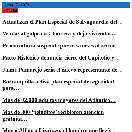
agosto 7, 2026
Noticias
Actualizan el Plan Especial de Salvaguardia del…
Vendaval golpea a Chorrera y deja viviendas…
Procuraduría suspende por tres meses al rector…
Pacto Histórico denuncia cierre del Capitolio y…
Jaime Pumarejo sería el nuevo representante de…
Barranquilla activa plan especial de seguridad
para…
Más de 92.000 adultos mayores del Atlántico…
Más de 300 ‘peluditos’ recibieron atención
gratuita…
Murió Alfonso Lizarazo, el hombre que llevó…