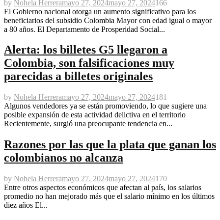
by
Nohela Herrera
mayo 27, 2024
mayo 27, 2024
166
El Gobierno nacional otorga un aumento significativo para los
beneficiarios del subsidio Colombia Mayor con edad igual o mayor
a 80 años. El Departamento de Prosperidad Social...
Alerta: los billetes G5 llegaron a
Colombia, son falsificaciones muy
parecidas a billetes originales
by
Nohela Herrera
mayo 27, 2024
mayo 27, 2024
181
Algunos vendedores ya se están promoviendo, lo que sugiere una
posible expansión de esta actividad delictiva en el territorio
Recientemente, surgió una preocupante tendencia en...
Razones por las que la plata que ganan los
colombianos no alcanza
by
Nohela Herrera
mayo 27, 2024
mayo 27, 2024
170
Entre otros aspectos económicos que afectan al país, los salarios
promedio no han mejorado más que el salario mínimo en los últimos
diez años El...