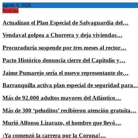
agosto 6, 2026
Noticias
Actualizan el Plan Especial de Salvaguardia del…
Vendaval golpea a Chorrera y deja viviendas…
Procuraduría suspende por tres meses al rector…
Pacto Histórico denuncia cierre del Capitolio y…
Jaime Pumarejo sería el nuevo representante de…
Barranquilla activa plan especial de seguridad para
Más de 92.000 adultos mayores del Atlántico…
Más de 300 ‘peluditos’ recibieron atención gratuita…
Murió Alfonso Lizarazo, el hombre que llevó…
¡Ya comenzó la carrera por la Corona!…