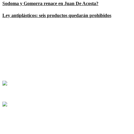
Sodoma y Gomorra renace en Juan De Acosta?
Ley antiplásticos: seis productos quedarán prohibidos