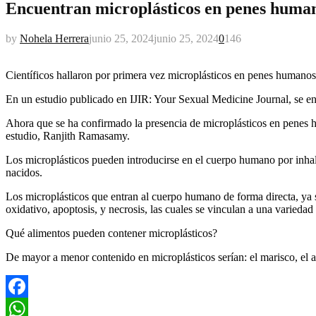
Encuentran microplásticos en penes huma
by
Nohela Herrera
junio 25, 2024
junio 25, 2024
0
146
Científicos hallaron por primera vez microplásticos en penes humanos, 
En un estudio publicado en IJIR: Your Sexual Medicine Journal, se enc
Ahora que se ha confirmado la presencia de microplásticos en penes hu
estudio, Ranjith Ramasamy.
Los microplásticos pueden introducirse en el cuerpo humano por inhala
nacidos.
Los microplásticos que entran al cuerpo humano de forma directa, ya 
oxidativo, apoptosis, y necrosis, las cuales se vinculan a una varieda
Qué alimentos pueden contener microplásticos?
De mayor a menor contenido en microplásticos serían: el marisco, el agu
Facebook