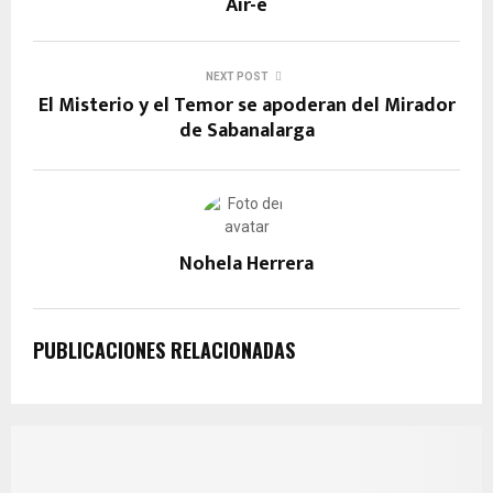
o
A
a
g
n
Air-e
o
p
m
er
k
k
p
NEXT POST
El Misterio y el Temor se apoderan del Mirador
de Sabanalarga
Nohela Herrera
PUBLICACIONES RELACIONADAS