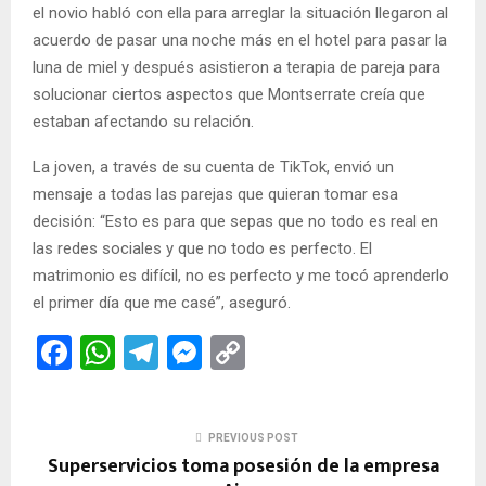
el novio habló con ella para arreglar la situación llegaron al
acuerdo de pasar una noche más en el hotel para pasar la
luna de miel y después asistieron a terapia de pareja para
solucionar ciertos aspectos que Montserrate creía que
estaban afectando su relación.
La joven, a través de su cuenta de TikTok, envió un
mensaje a todas las parejas que quieran tomar esa
decisión: “Esto es para que sepas que no todo es real en
las redes sociales y que no todo es perfecto. El
matrimonio es difícil, no es perfecto y me tocó aprenderlo
el primer día que me casé”, aseguró.
F
W
T
M
C
a
h
el
es
o
ce
at
e
se
py
PREVIOUS POST
b
s
gr
n
Li
Superservicios toma posesión de la empresa