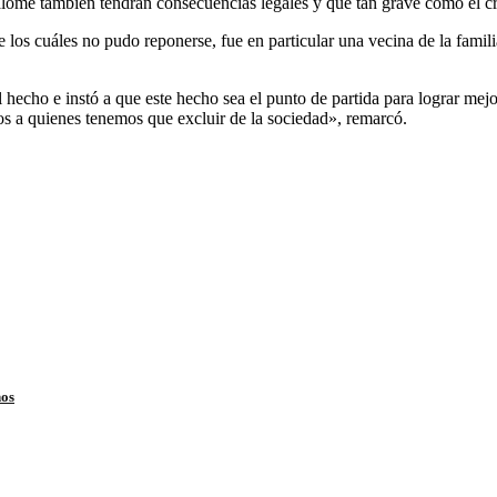
lomé también tendrán consecuencias legales y qué tan grave como el cri
e los cuáles no pudo reponerse, fue en particular una vecina de la famil
l hecho e instó a que este hecho sea el punto de partida para lograr me
s a quienes tenemos que excluir de la sociedad», remarcó.
nos