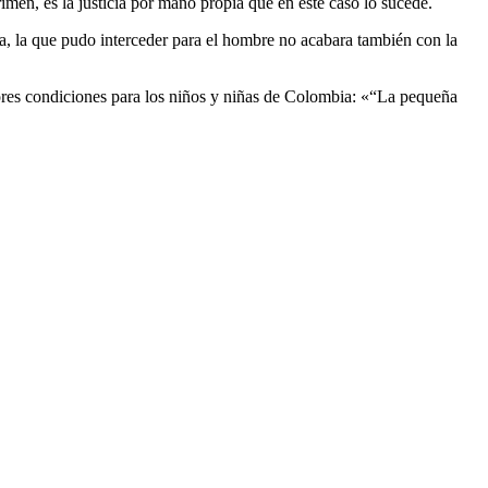
men, es la justicia por mano propia que en este caso lo sucede.
ia, la que pudo interceder para el hombre no acabara también con la
jores condiciones para los niños y niñas de Colombia: «“La pequeña