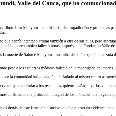
amundí, Valle del Cauca, que ha conmociona
o Jhon Jairo Manyoma, con historial de drogadicción y problemas psiqui
osa.
no que habría intentado arrojar también a otra de sus hijas, pero afortu
ue el hombre también falleció horas después en la Fundación Valle de L
 la muerte de Salomé Manyoma, una niña de 5 años que fue lanzada des
donde pese a los esfuerzos médicos falleció en la madrugada del martes.
do por la comunidad indignada, fue trasladado al mismo centro asistencia
ntervenir para controlar a los residentes, quienes dañaron varios vehícul
s un llamado a la protección integral de los niños. Es una tragedia qu
ivos detrás de este lamentable suceso, que ha puesto en evidencia la vul