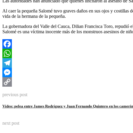
Las autoridades han anunciado que quienes lincharon al asesino de Sa
Al caer la pequeña Salomé tuvo graves daños en sus ojos y costillas d
vida de la hermana de la pequeña.
La gobernadora del Valle del Cauca, Dilian Francisca Toro, repudió e
Salomé es una víctima inocente más de los monstruos asesinos de niño
Facebook
WhatsApp
Telegram
Messenger
Copy
previous post
Link
Vídeo: pelea entre James Rodríguez y Juan Fernando Quintero en los cameri
next post