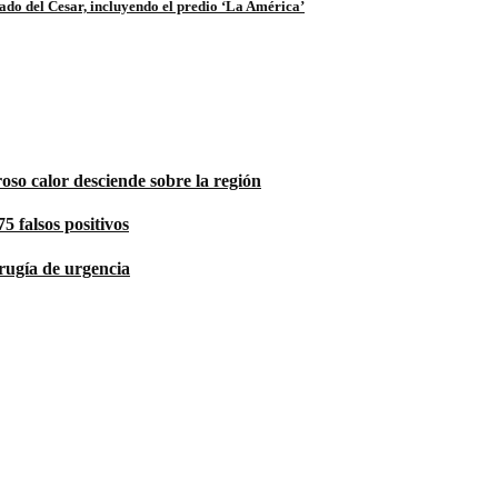
ado del Cesar, incluyendo el predio ‘La América’
roso calor desciende sobre la región
5 falsos positivos
rugía de urgencia