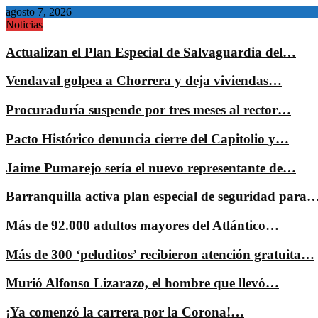
agosto 7, 2026
Noticias
Actualizan el Plan Especial de Salvaguardia del…
Vendaval golpea a Chorrera y deja viviendas…
Procuraduría suspende por tres meses al rector…
Pacto Histórico denuncia cierre del Capitolio y…
Jaime Pumarejo sería el nuevo representante de…
Barranquilla activa plan especial de seguridad para
Más de 92.000 adultos mayores del Atlántico…
Más de 300 ‘peluditos’ recibieron atención gratuita…
Murió Alfonso Lizarazo, el hombre que llevó…
¡Ya comenzó la carrera por la Corona!…