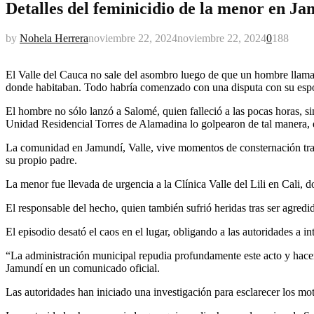
Detalles del feminicidio de la menor en J
by
Nohela Herrera
noviembre 22, 2024
noviembre 22, 2024
0
188
El Valle del Cauca no sale del asombro luego de que un hombre llamad
donde habitaban. Todo habría comenzado con una disputa con su esp
El hombre no sólo lanzó a Salomé, quien falleció a las pocas horas, si
Unidad Residencial Torres de Alamadina lo golpearon de tal manera, q
La comunidad en Jamundí, Valle, vive momentos de consternación tras
su propio padre.
La menor fue llevada de urgencia a la Clínica Valle del Lili en Cali, 
El responsable del hecho, quien también sufrió heridas tras ser agredi
El episodio desató el caos en el lugar, obligando a las autoridades a i
“La administración municipal repudia profundamente este acto y hacemo
Jamundí en un comunicado oficial.
Las autoridades han iniciado una investigación para esclarecer los mot