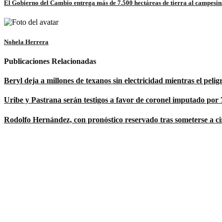
El Gobierno del Cambio entrega más de 7.500 hectáreas de tierra al campesin
Nohela Herrera
Publicaciones Relacionadas
Beryl deja a millones de texanos sin electricidad mientras el pelig
Uribe y Pastrana serán testigos a favor de coronel imputado por 7
Rodolfo Hernández, con pronóstico reservado tras someterse a ci