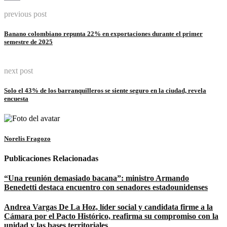
Copy
previous post
Link
Banano colombiano repunta 22% en exportaciones durante el primer
semestre de 2025
next post
Solo el 43% de los barranquilleros se siente seguro en la ciudad, revela
encuesta
Norelis Fragozo
Publicaciones Relacionadas
“Una reunión demasiado bacana”: ministro Armando
Benedetti destaca encuentro con senadores estadounidenses
Andrea Vargas De La Hoz, líder social y candidata firme a la
Cámara por el Pacto Histórico, reafirma su compromiso con la
unidad y las bases territoriales