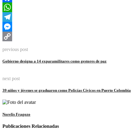
Facebook
WhatsApp
Telegram
Messenger
Copy
previous post
Link
Gobierno designa a 14 exparamilitares como gestores de paz
next post
39 niños y jóvenes se graduaron como Policías Cívicos en Puerto Colombia
Norelis Fragozo
Publicaciones Relacionadas