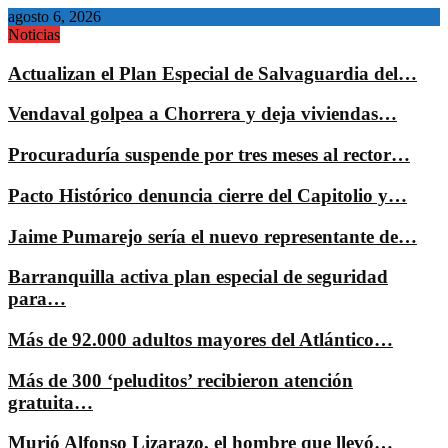
agosto 6, 2026
Noticias
Actualizan el Plan Especial de Salvaguardia del…
Vendaval golpea a Chorrera y deja viviendas…
Procuraduría suspende por tres meses al rector…
Pacto Histórico denuncia cierre del Capitolio y…
Jaime Pumarejo sería el nuevo representante de…
Barranquilla activa plan especial de seguridad
para…
Más de 92.000 adultos mayores del Atlántico…
Más de 300 ‘peluditos’ recibieron atención
gratuita…
Murió Alfonso Lizarazo, el hombre que llevó…