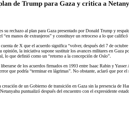
 plan de Trump para Gaza y critica a Netan
rtes su rechazo al plan para Gaza presentado por Donald Trump y respal
el “en manos de extranjeros” y constituye un retroceso a lo que calificó
u cuenta de X que el acuerdo significa “volver, después del 7 de octubre y
opinión, la iniciativa supone sustituir los avances militares en Gaza po
al, lo que definió como un “retorno a la concepción de Oslo”.
 liberarse de los acuerdos firmados en 1993 entre Isaac Rabin y Yasser 
 error que podría “terminar en lágrimas”. No obstante, aclaró que por el
 creación de un Gobierno de transición en Gaza sin la presencia de Ham
 Netanyahu puntualizó después del encuentro con el expresidente estado