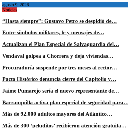
agosto 9, 2026
Noticias
“Hasta siempre”: Gustavo Petro se despidió de…
Entre símbolos militares, fe y mensajes de…
Actualizan el Plan Especial de Salvaguardia del…
Vendaval golpea a Chorrera y deja viviendas…
Procuraduría suspende por tres meses al rector…
Pacto Histórico denuncia cierre del Capitolio y…
Jaime Pumarejo sería el nuevo representante de…
Barranquilla activa plan especial de seguridad para
Más de 92.000 adultos mayores del Atlántico…
Más de 300 ‘peluditos’ recibieron atención gratuita…