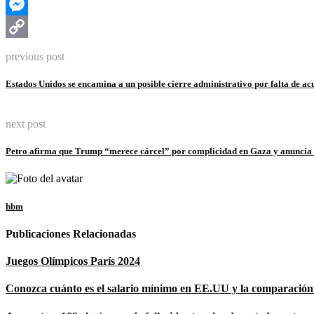
Telegram
Messenger
Copy
previous post
Link
Estados Unidos se encamina a un posible cierre administrativo por falta de a
next post
Petro afirma que Trump “merece cárcel” por complicidad en Gaza y anunci
hbm
Publicaciones Relacionadas
Juegos Olímpicos París 2024
Conozca cuánto es el salario mínimo en EE.UU y la comparación