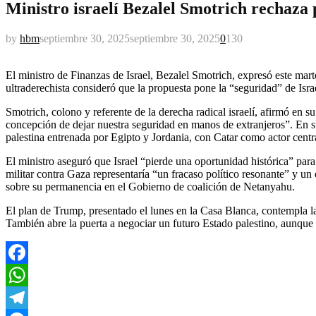
Ministro israelí Bezalel Smotrich rechaza
by
hbm
septiembre 30, 2025
septiembre 30, 2025
0
130
El ministro de Finanzas de Israel, Bezalel Smotrich, expresó este ma
ultraderechista consideró que la propuesta pone la “seguridad” de Isra
Smotrich, colono y referente de la derecha radical israelí, afirmó en s
concepción de dejar nuestra seguridad en manos de extranjeros”. En su 
palestina entrenada por Egipto y Jordania, con Catar como actor centr
El ministro aseguró que Israel “pierde una oportunidad histórica” para
militar contra Gaza representaría “un fracaso político resonante” y un
sobre su permanencia en el Gobierno de coalición de Netanyahu.
El plan de Trump, presentado el lunes en la Casa Blanca, contempla la
También abre la puerta a negociar un futuro Estado palestino, aunque
Facebook
WhatsApp