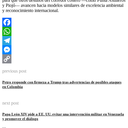
para que otros destinos del corredor costero —como Punta Astilleros
y Piojó— avancen hacia modelos similares de excelencia ambiental
y reconocimiento internacional.
Facebook
WhatsApp
Telegram
Messenger
Copy
previous post
Link
Petro responde con firmeza a Trump tras advertencias de posibles ataques
en Colombia
next post
Papa León XIV pide a EE. UU. evitar una intervención militar en Venezuela
y promover el diálogo