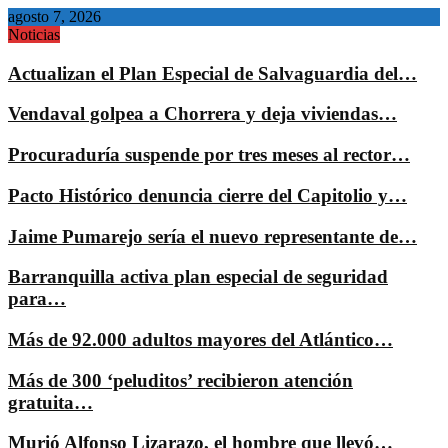
agosto 7, 2026
Noticias
Actualizan el Plan Especial de Salvaguardia del…
Vendaval golpea a Chorrera y deja viviendas…
Procuraduría suspende por tres meses al rector…
Pacto Histórico denuncia cierre del Capitolio y…
Jaime Pumarejo sería el nuevo representante de…
Barranquilla activa plan especial de seguridad
para…
Más de 92.000 adultos mayores del Atlántico…
Más de 300 ‘peluditos’ recibieron atención
gratuita…
Murió Alfonso Lizarazo, el hombre que llevó…