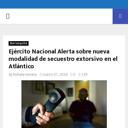
PRIMARY
MENU
Barranquilla
Ejército Nacional Alerta sobre nueva
modalidad de secuestro extorsivo en el
Atlántico
by
Nohela Herrera
marzo 27, 2024
0
139