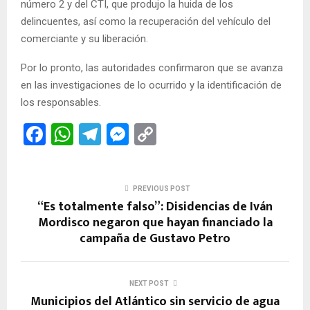
número 2 y del CTI, que produjo la huida de los
delincuentes, así como la recuperación del vehículo del
comerciante y su liberación.
Por lo pronto, las autoridades confirmaron que se avanza
en las investigaciones de lo ocurrido y la identificación de
los responsables.
F
W
T
M
C
a
h
el
es
o
ce
at
e
se
py
PREVIOUS POST
b
s
gr
n
Li
“Es totalmente falso”: Disidencias de Iván
o
A
a
g
n
Mordisco negaron que hayan financiado la
campaña de Gustavo Petro
o
p
m
er
k
k
p
NEXT POST
Municipios del Atlántico sin servicio de agua