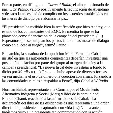
Por su parte, en diálogo con
Caracol Radio,
el alto comisionado de
paz, Otty Patiño, valoró positivamente la rectificación de Avendaño
y destacó la necesidad de cumplir con los acuerdos establecidos en
las mesas de diálogo para alcanzar la paz.
“El presidente ha recibido bien la rectificación que hizo Andrey, que
es uno de los comandantes del EMC. Es mentira lo que se ha
planteado como financiación de la campaña del presidente. (…)
Esperamos que se cumplan los pactos tanto en las mesas de diálogo
como en el cese al fuego”, afirmó Patiño.
En cambio, la senadora de la oposición María Fernanda Cabal
insistió en que las autoridades competentes deberían investigar una
posible financiación por parte del grupo al margen de la ley a la
campaña presidencial: “La nueva fiscal debe investigar a fondo lo
dicho por
Mordisco
(…) Creo que hubo apoyo de diversas formas,
ya sea mediante el uso de dinero o la coerción con armas, forzando a
las comunidades rurales a respaldar a Petro”, dijo Cabal a
W Radio
.
Norman Bañol, representante a la Cámara por el Movimiento
Alternativo Indígena y Social (Mais) y líder de la comunidad
Embera Chamí, reaccionó a las afirmaciones de Cabal. “La
declaración del líder de las disidencias es una represalia a una orden
directa del presidente de capturarlo con vida (…) Nunca antes
habíamos visto a un presidente tan comprometido con la acción