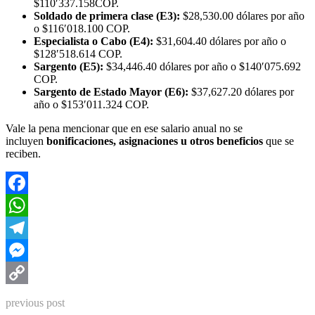
$110′337.158COP.
Soldado de primera clase (E3):
$28,530.00 dólares por año
o $116′018.100 COP.
Especialista o Cabo (E4):
$31,604.40 dólares por año o
$128′518.614 COP.
Sargento (E5):
$34,446.40 dólares por año o $140′075.692
COP.
Sargento de Estado Mayor (E6):
$37,627.20 dólares por
año o $153′011.324 COP.
Vale la pena mencionar que en ese salario anual no se
incluyen
bonificaciones, asignaciones u otros beneficios
que se
reciben.
Facebook
WhatsApp
Telegram
Messenger
Copy
previous post