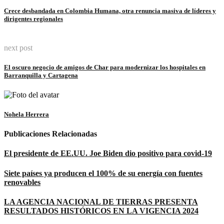
Link
Crece desbandada en Colombia Humana, otra renuncia masiva de líderes y
dirigentes regionales
next post
El oscuro negocio de amigos de Char para modernizar los hospitales en
Barranquilla y Cartagena
Nohela Herrera
Publicaciones Relacionadas
El presidente de EE.UU. Joe Biden dio positivo para covid-19
Siete países ya producen el 100% de su energía con fuentes
renovables
LA AGENCIA NACIONAL DE TIERRAS PRESENTA
RESULTADOS HISTÓRICOS EN LA VIGENCIA 2024