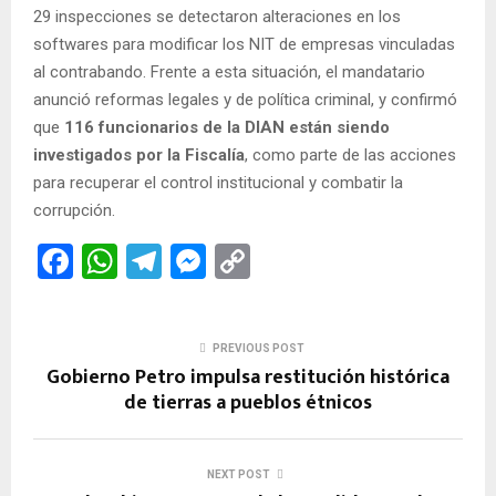
29 inspecciones se detectaron alteraciones en los
softwares para modificar los NIT de empresas vinculadas
al contrabando. Frente a esta situación, el mandatario
anunció reformas legales y de política criminal, y confirmó
que
116 funcionarios de la DIAN están siendo
investigados por la Fiscalía
, como parte de las acciones
para recuperar el control institucional y combatir la
corrupción.
F
W
T
M
C
a
h
el
es
o
ce
at
e
se
py
PREVIOUS POST
b
s
gr
n
Li
Gobierno Petro impulsa restitución histórica
o
A
a
g
n
de tierras a pueblos étnicos
o
p
m
er
k
k
p
NEXT POST