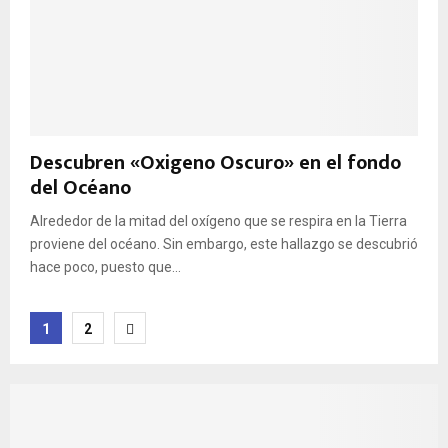
Descubren «Oxigeno Oscuro» en el fondo
del Océano
Alrededor de la mitad del oxígeno que se respira en la Tierra
proviene del océano. Sin embargo, este hallazgo se descubrió
hace poco, puesto que...
Paginación
1
2
de
entradas