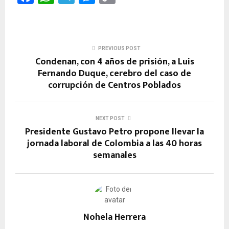
a
h
el
es
o
ce
at
e
se
py
b
s
gr
n
Li
PREVIOUS POST
o
A
a
g
n
Condenan, con 4 años de prisión, a Luis
Fernando Duque, cerebro del caso de
o
p
m
er
k
corrupción de Centros Poblados
k
p
NEXT POST
Presidente Gustavo Petro propone llevar la
jornada laboral de Colombia a las 40 horas
semanales
Nohela Herrera